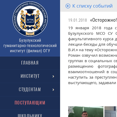
К списку событий
«Осторожно! 
19.01.2018
19 января 2018 года с
Бузулукского МСО СУ 
факультативного курса 
Бузулукский
лекции-беседы для обуч
гуманитарно-технологический
В.И.» на тему «Осторожно
институт (филиал) ОГУ
Роман озвучил возможны
группах в социальных с
ГЛАВНАЯ
размещению фотограф
взаимоотношений в соцс
ИНСТИТУТ
наступить за преступл
выступающего, задавали 
СТУДЕНТАМ
ПОСТУПАЮЩИМ
ШКОЛЬНИКУ