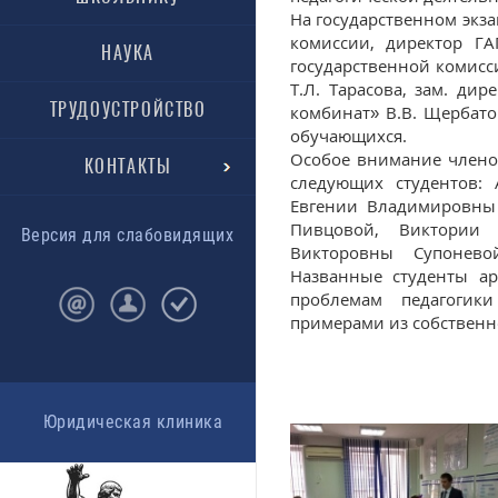
На государственном экза
комиссии, директор ГА
НАУКА
государственной комисс
Т.Л. Тарасова, зам. ди
ТРУДОУСТРОЙСТВО
комбинат» В.В. Щербато
обучающихся.
Особое внимание члено
КОНТАКТЫ
следующих студентов: 
Евгении Владимировны
Пивцовой, Виктории 
Версия для слабовидящих
Викторовны Супоневой
Названные студенты а
проблемам педагогик
примерами из собственн
Юридическая клиника