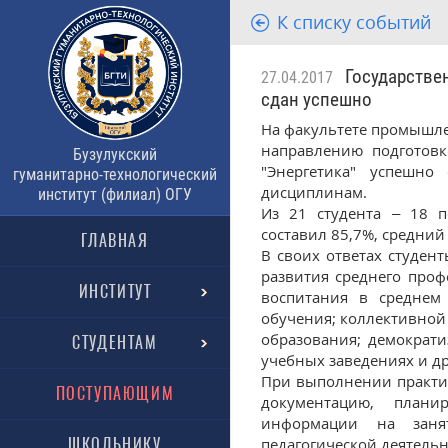
К списку событий
Государствен
27.04.2017
сдан успешно
На факультете промышле
направлению подготовк
Бузулукский
"Энергетика" успешно 
гуманитарно-технологический
дисциплинам.
институт (филиал) ОГУ
Из 21 студента – 18 
составил 85,7%, средний 
ГЛАВНАЯ
В своих ответах студе
развития среднего про
ИНСТИТУТ
воспитания в среднем
обучения; коллективной
образования; демократ
СТУДЕНТАМ
учебных заведениях и др
При выполнении практи
ПОСТУПАЮЩИМ
документацию, план
информации на занят
ШКОЛЬНИКУ
педагогической деятельн