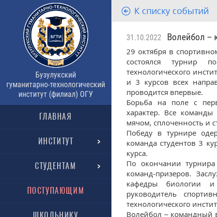
К списку событий
Волейбол – к
31.10.2022
29 октября в спортивно
состоялся турнир по
технологического инстит
Бузулукский
и 3 курсов всех напра
гуманитарно-технологический
проводится впервые.
институт (филиал) ОГУ
Борьба на поле с пер
характер. Все команды
ГЛАВНАЯ
мячом, сплоченность и с
Победу в турнире одер
ИНСТИТУТ
команда студентов 3 ку
курса.
По окончании турнира 
СТУДЕНТАМ
команд-призеров. Засл
кафедры биологии и
ПОСТУПАЮЩИМ
руководитель спортивн
технологического инстит
Волейбол – командный ви
ШКОЛЬНИКУ