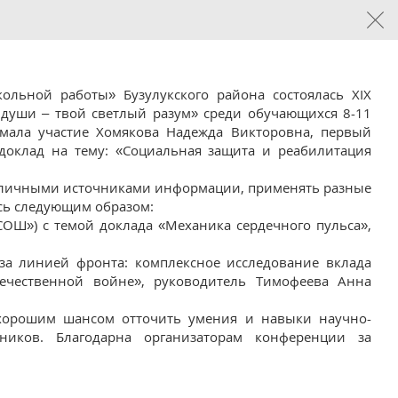
ольной работы» Бузулукского района состоялась XIX
 души – твой светлый разум» среди обучающихся 8-11
нимала участие Хомякова Надежда Викторовна, первый
 доклад на тему: «Социальная защита и реабилитация
азличными источниками информации, применять разные
ись следующим образом:
ОШ») с темой доклада «Механика сердечного пульса»,
за линией фронта: комплексное исследование вклада
ечественной войне», руководитель Тимофеева Анна
я хорошим шансом отточить умения и навыки научно-
вников. Благодарна организаторам конференции за