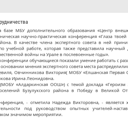
рудничества
а базе МБУ дополнительного образования «Центр внешк
ническая научно-практическая конференция «Глаза твоей
айона. В качестве члена экспертного совета в ней при
по учебной работе, которая также представила научный
ественной войны на Урале в послевоенные годы».
 конференции обучающиеся показали умение работать с р
а основании мнения экспертного совета места распределил
евиля, Овчинникова Виктория( МОБУ «Елшанская Первая С
икова Ирина Леонидовна.
(МОБУ «Алдаркинская ООШ») с темой доклада «Героизм 
поселений Бузулукского района в Победу в Великой От
онференция, - отметила Надежда Викторовна, - являетс
ятельности под руководством опытных учителей-наста
таком значимом мероприятии.