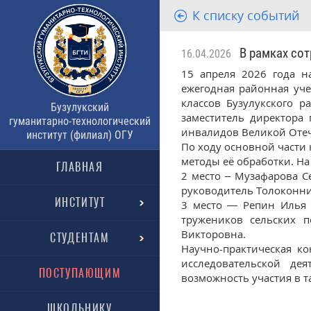
К списку событий
В рамках сот
16.04.2026
15 апреля 2026 года н
ежегодная районная уче
классов Бузулукского р
Бузулукский
заместитель директора 
гуманитарно-технологический
инвалидов Великой Отеч
институт (филиал) ОГУ
По ходу основной части
методы её обработки. Н
ГЛАВНАЯ
2 место – Музафарова С
руководитель Толоконн
ИНСТИТУТ
3 место — Репин Илья 
тружеников сельских 
Викторовна.
СТУДЕНТАМ
Научно-практическая к
исследовательской де
ПОСТУПАЮЩИМ
возможность участия в 
ШКОЛЬНИКУ