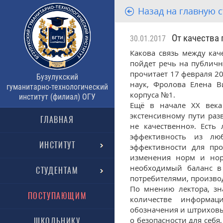
Назад на главную 
От качества 
30.01.2017
Какова связь между ка
пойдет речь на публичн
прочитает 17 февраля 2
Бузулукский
наук, Фролова Елена В
гуманитарно-технологический
корпуса №1.
институт (филиал) ОГУ
Ещё в начале ХХ века
экстенсивному пути раз
ГЛАВНАЯ
не качественно». Есть
эффективность из лю
ИНСТИТУТ
эффективности для пр
изменения норм и нор
необходимый баланс в
СТУДЕНТАМ
потребителями, произво
По мнению лектора, зн
ПОСТУПАЮЩИМ
количестве информац
обозначения и штриховые
о безопасности для себя
ШКОЛЬНИКУ