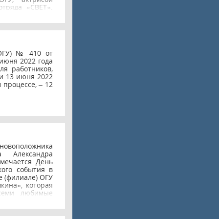
отряда «СВЕТ».
первых же дней
учала грамоты и
ктивное участие
ния и высокие
Персональные
ОГУ) № 410 от
нологического
 июня 2022 года
ой, внеучебной
ля работников,
ажды в учебном
 и 13 июня 2022
ем стипендии,
 процессе, – 12
го новых побед,
основоположника
а Александра
тмечается День
кого события в
е (филиале) ОГУ
кина», которая
всеми любимые
орине приняли
з блоков разной
стихотворения