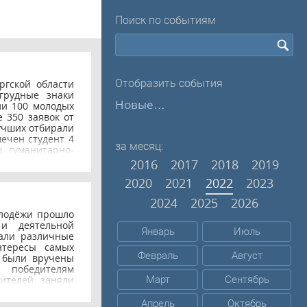
Поиск по событиям
Отобразить события
ргской области
грудные знаки
Новые…
ли 100 молодых
 350 заявок от
лучших отбирали
ечен студент 4
за месяц:
о гуманитарно-
олодой Гвардии
2016
2017
2018
2019
я победителей
2020
2021
2022
2023
ил, что именно
 России. — 100
2024
2025
2026
лись на одной
олодёжи прошло
мые основные
 и деятельной
кружающих меня
Январь
Июль
тали различные
тся только 100
нтересы самых
ищения гораздо
Февраль
Август
е были вручены
 которые хотят
 победителям
ет. Поздравляем
дителей заняли
Март
Сентябрь
хнологического
Мария и Цехан
Апрель
Октябрь