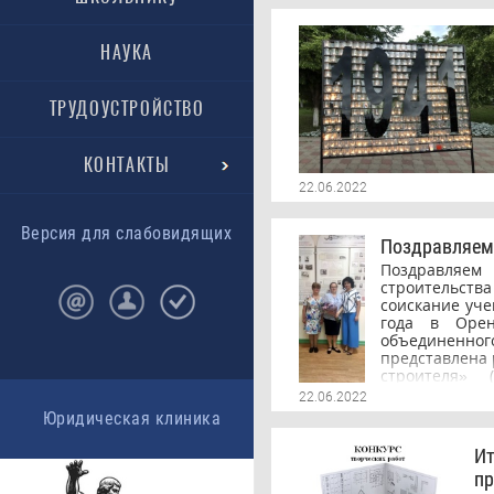
НАУКА
ТРУДОУСТРОЙСТВО
КОНТАКТЫ
22.06.2022
Версия для слабовидящих
Поздравляем 
Поздравляем
строительств
соискание уче
года в Орен
объединенно
представлена 
строителя» 
образования)
22.06.2022
идей и реализ
Юридическая клиника
Ит
п