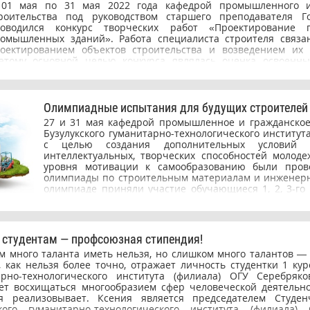
01 мая по 31 мая 2022 года кафедрой промышленного и
роительства под руководством старшего преподавателя Го
оводился конкурс творческих работ «Проектирование 
омышленных зданий». Работа специалиста строителя связа
оектированием объектов строительства и возведением их 
этому основной целью конкурса являлась оценка освоенны
ений и навыков студентов, обучающихся на строительных с
лесообразность развития проективной деятельности студентов
ебованиями современного производства к повышению каче
офессиональной компетентности специалиста; - необходимост
Олимпиадные испытания для будущих строителей
удентов навыков профессиональной деятельности и создан
27 и 31 мая кафедрой промышленное и гражданское
рмирования профессиональной компетентности, актив
Бузулукского гуманитарно-технологического институт
зиции; - спецификой дисциплин, связанной с их прикладн
с целью создания дополнительных условий 
ожностью, информированностью содержания, многообразием
интеллектуальных, творческих способностей молод
и вопросов. В конкурсе творческих работ приняли участие сту
уровня мотивации к самообразованию были пров
обучающиеся среднепрофессиональных образовательных учр
олимпиады по строительным материалам и инженерн
узулукский строительный колледж», ГБПОУ Самарской области 
олимпиаде приняли участие обучающиеся 1, 2, 3-го 
литехнический колледж", ГАПОУ «Новотроицкий строительн
выпускные группы высшего и среднего профе
спертиза работ осуществлялась преподавателями кафедры п
образования направления подготовки 08.03.01 
ажданского строительства. Критерии оценки конкурсных работ:
профиль «Промышленное и гражданское строительс
инятых решений; - степень проработанности темы; - ориг
ГБПОУ Мелеузовского многопрофильного профе
оретическая и практическая значимость. Студенты институ
студентам — профсоюзная стипендия!
колледжа, ГАПОУ Новотроицкого строительного те
дготовки 08.03.01 Строительство активно приняли участие
м много таланта иметь нельзя, но слишком много талантов —
Бузулукского строительного колледжа. Всего на учас
зультате были отобраны лучшие работы в номинации «Граждан
 как нельзя более точно, отражает личность студентки 1 кур
было принято более 160-ти заявок. Абсолютн
лкоразмерных элементов», «Гражданские здания из кр
арно-технологического института (филиала) ОГУ Серебряк
определялись по максимальному проценту выполне
ементов», «Промышленные здания». Победители конкурса б
яет восхищаться многообразием сфер человеческой деятельно
заданий.
пломами, участники сертификатами, руководители благода
я реализовывает. Ксения является председателем Студенч
частникам конкурса желаем дальнейшего самосовершен
ского гуманитарно-технологического института (филиала)