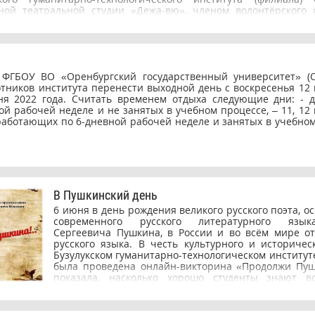
офессиональном поприще
ной театральной студии «Дежа-вю», членом волонтёрского 
 в институт, Ксения показала все свои лучшие качества. С 
чала участвовать в различных конкурсах, соревнованиях, пол
ственные письма. 7 июня 2022 года Серебряковой Ксении за а
оюзной работе, общественной жизни учебного заведе
ения в учебе была назначена стипендия Профсоюза. 
 ФГБОУ ВО «Оренбургский государственный университет» (
зные стипендии студентам Бузулукского гуманитарно-тех
ботников института перенести выходной день с воскресенья 12
а (филиала) ОГУ назначаются при наличии достижений в учебн
я 2022 года. Считать временем отдыха следующие дни: - д
ой деятельности. Денежное поощрение устанавливается дв
й рабочей неделе и не занятых в учебном процессе, – 11, 12
оздравляем нашего стипендиата с наградой — с назначени
 работающих по 6-дневной рабочей неделе и занятых в учебном
альнейших успехов в учебной и творческой деятельности, мно
ий и стремлений!
В Пушкинский день
6 июня в день рождения великого русского поэта, 
современного русского литературного язык
Сергеевича Пушкина, в России и во всём мире о
русского языка. В честь культурного и историчес
Бузулукском гуманитарно-технологическом институт
была проведена онлайн-викторина «Продолжи Пуш
показала, насколько хорошо студенты знают 
стихотворения Александра Сергеевича. В викт
участие более 80 студентов. Викторина состояла и
сложности. Например, продолжение строчек из 