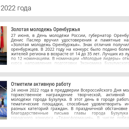
2022 года
Золотая молодежь Оренбуржья
27 июня, в День молодёжи России, губернатор Оренбу
Денис Паслер вручил удостоверения и памятные на
«Золотая молодежь Оренбуржья». Знак отличия получи
оренбуржцев. В 2022 году на конкурс было подано более
жителей региона в возрасте от 14 до 35 лет. Лучших из 
по 12 номинациям. В номинации «Молодые лидеры» отм
курса направления подготовки Экономика Бузулукског
технологического института (филиала) ОГУ, активист М
Единой России Егор Прокудин. Во время награждени
губернатор Оренбургской области Денис Паслер отмет
молодые люди являются залогом успешного развития всей
Отметили активную работу
лучших представителей молодёжи Оренбуржья собра
24 июня 2022 года в преддверии Всероссийского Дня м
церемонии награждения, и, когда объявляли са
торжественное награждение творческой, активной
достижения каждого, меня брало чувство гордости за о
молодёжи города Бузулука. В этот день в городе рабо
людей, — поделился Егор. — Пусть каждый год отмечаю
тематические площадки, способные удовлетворить и
лучших в своей области, однако людей достойных восх
разных категорий граждан. В праздничной обстановк
больше. Практически каждый день приходят новые люди,
благодарственные письма главы города Бузулука
приносить пользу и возраст не всегда умещается в 35 л
городского конкурса «Трансформация». В числе побе
победителя и желаем дальнейших побед!
достойные места студенты Бузулукского гуманитарно-те
института (филиала) ОГУ Славина Ксения, Семёнова 