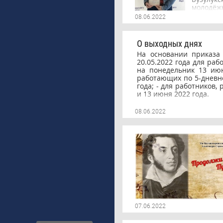
пр
молодёж
Поступив
08.06.2022
учебы на
благодар
в профс
О выходных днях
достиж
На основании приказа
профсою
20.05.2022 года для ра
институт
на понедельник 13 июн
и научн
работающих по 5-дневно
году. П
года; - для работников,
желаем д
и 13 июня 2022 года.
свершен
08.06.2022
07.06.2022