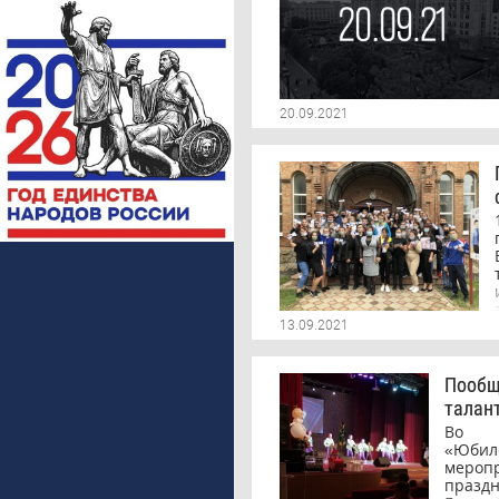
20.09.2021
13.09.2021
Пообщ
талан
Во 
«Юби
мероп
празд