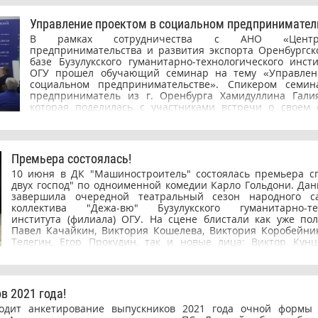
жизни и к постоянному участию в общественной деятельност
Управление проектом в социальном предпринимател
В рамках сотрудничества с АНО «Центр
предпринимательства и развития экспорта Оренбургск
базе Бузулукского гуманитарно-технологического инсти
ОГУ прошел обучающий семинар на тему «Управлен
социальном предпринимательстве». Спикером семин
предприниматель из г. Оренбурга Хамидуллина Гали
которая поделилась с участниками встречи о своем
социального предпринимательства, рассказала о т
предпринимателем, какую государственную поддержку м
об основных подходах и инструментах управления бизне
Премьера состоялась!
10 июня в ДК "Машиностроитель" состоялась премьера сп
двух господ" по одноименной комедии Карло Гольдони. Дан
завершила очередной театральный сезон народного са
коллектива "Дежа-вю" Бузулукского гуманитарно-тех
института (филиала) ОГУ. На сцене блистали как уже п
Павел Качайкин, Виктория Кошелева, Виктория Коробейни
Телегин, Егор Прокудин, так и новые лица: Виктор Кунц
Бушин, Мария Пачина, Олеся Бледных. Зрители востор
постановку, актерское мастерство, задор и наг
несмолкающими овациями. Мнением о спектакле подели
нашего института и театрал со стажем Ракитин Антон: — 
 2021 года!
наблюдать за хитросплетениями сюжета и воодушевленно
дит анкетирование выпускников 2021 года очной формы 
отметить хладнокровие, присущее профессионалам, а ведь