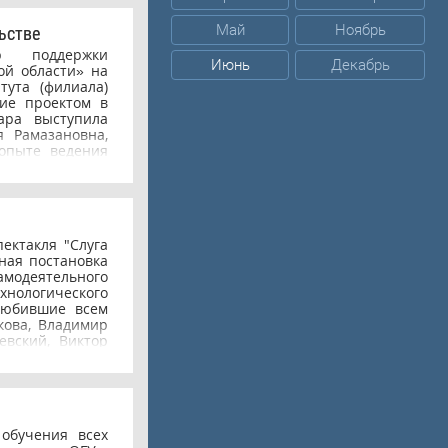
и.
Май
Ноябрь
ьстве
 поддержки
Июнь
Декабрь
ой области» на
тута (филиала)
ие проектом в
ара выступила
я Рамазановна,
 опыте ведения
ом, как стать
ожно получить,
сом.
ектакля "Слуга
ная постановка
модеятельного
нологического
олюбившие всем
кова, Владимир
евский, Виктор
женно приняли
радили ребят
лся выпускник
Было интересно
й игрой. Хочу
обучения всех
 для некоторых