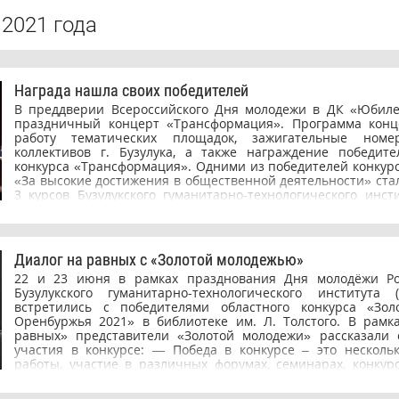
2021 года
Награда нашла своих победителей
В преддверии Всероссийского Дня молодежи в ДК «Юбил
праздничный концерт «Трансформация». Программа конц
работу тематических площадок, зажигательные номе
коллективов г. Бузулука, а также награждение победите
конкурса «Трансформация». Одними из победителей конкур
«За высокие достижения в общественной деятельности» стал
3 курсов Бузулукского гуманитарно-технологического инсти
ОГУ Мартынова Дарья, Прокудин Егор, Кошелева Викт
Владимир и Коробейникова Виктория. Заместитель главы
города по социальной политике Севрюков Николай Алекс
ребят благодарностями за активную общественную р
Диалог на равных с «Золотой молодежью»
молодежной политики на территории города Бузулука, отм
22 и 23 июня в рамках празднования Дня молодёжи Ро
награда в очередной раз доказывает значимость ра
Бузулукского гуманитарно-технологического института 
студенческого самоуправления не только в рамках инст
встретились с победителями областного конкурса «Зол
муниципальном уровне». Желаем студентам дальнейшей п
Оренбуржья 2021» в библиотеке им. Л. Толстого. В рамк
творческой работы, успехов в учебной и внеучебной деятель
равных» представители «Золотой молодежи» рассказали 
участия в конкурсе: — Победа в конкурсе – это несколь
работы, участие в различных форумах, семинарах, конкурс
победительница конкурса Арина Пенькова. Победители
участниками диалога секретами успеха, призвали их к ак