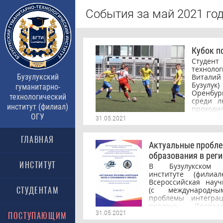
События за май 2021 го
Кубок п
Студен
техноло
Бузулукский
Виталий
Бузулу
гуманитарно-
Оренбур
технологический
среди л
институт (филиал)
проходил
ОГУ
соревно
31.05.2021
из Оре
упорной
ГЛАВНАЯ
заняла п
Актуальные пробле
команду 
образования в рег
счетом
ИНСТИТУТ
динами
В Бузулукском гу
превосх
институте (филиа
от каж
Всероссийская науч
дриблин
СТУДЕНТАМ
(с международны
решени
проблемы интегра
соперни
регионе». Прове
футболо
включало направл
31.05.2021
ПОСТУПАЮЩИМ
меня фут
гуманитарные, псих