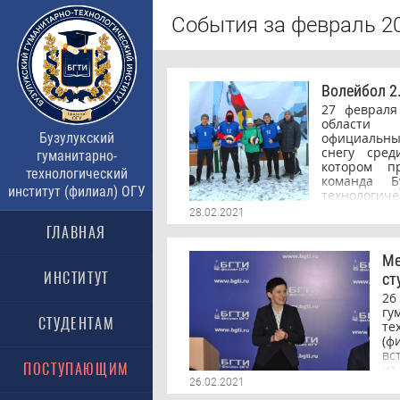
События за февраль 2
Волейбол 2.
27 февраля
области
Бузулукский
официальны
снегу сред
гуманитарно-
котором п
технологический
команда Бу
институт (филиал) ОГУ
технологиче
ОГУ в соста
28.02.2021
А., Кинасов
ГЛАВНАЯ
присутствов
по физиче
Ме
администр
ИНСТИТУТ
ст
Юсупбаев 
федерации 
26
области Бух
гу
СТУДЕНТАМ
социально-
те
директор д
(
политики
вс
сообществам
ПОСТУПАЮЩИМ
и
проекта Сем
Ал
26.02.2021
значимос
р