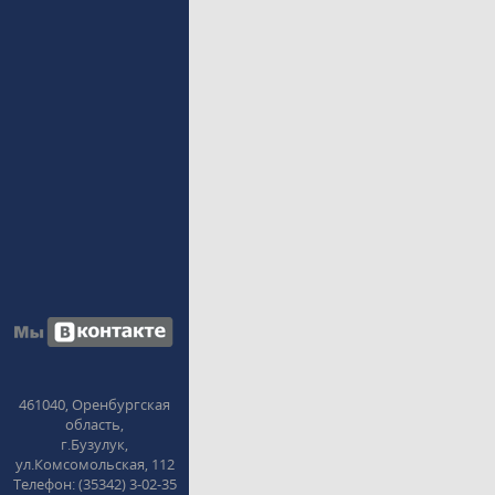
461040, Оренбургская
область,
г.Бузулук,
ул.Комсомольская, 112
Телефон: (35342) 3-02-35