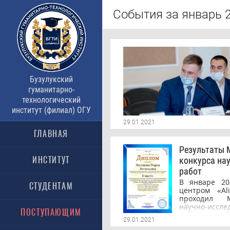
События за январь 
Бузулукский
гуманитарно-
технологический
институт (филиал) ОГУ
29.01.2021
ГЛАВНАЯ
Результаты 
ИНСТИТУТ
конкурса на
работ
В январе 20
СТУДЕНТАМ
центром «Al
проходил М
научно-исс
ПОСТУПАЮЩИМ
посвященны
29.01.2021
образования О