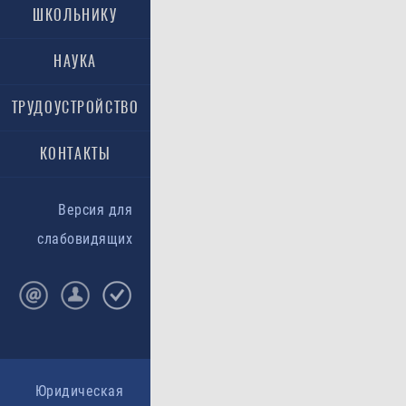
ра
ШКОЛЬНИКУ
фед
обр
«А
НАУКА
«И
«К
«М
ТРУДОУСТРОЙСТВО
ст
стр
сме
КОНТАКТЫ
– 
«P
сме
Ст
Версия для
эк
ст
слабовидящих
Бу
тех
(фи
Мел
ст
тех
Кач
На
уч
Пр
Нат
Юридическая
экс