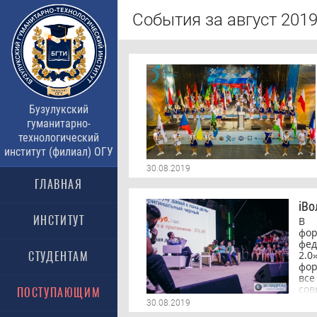
События за август 2019
Бузулукский
гуманитарно-
технологический
институт (филиал) ОГУ
30.08.2019
ГЛАВНАЯ
iВо
ИНСТИТУТ
В 
фо
фед
2.0
СТУДЕНТАМ
фор
вс
со
ПОСТУПАЮЩИМ
Уч
30.08.2019
о