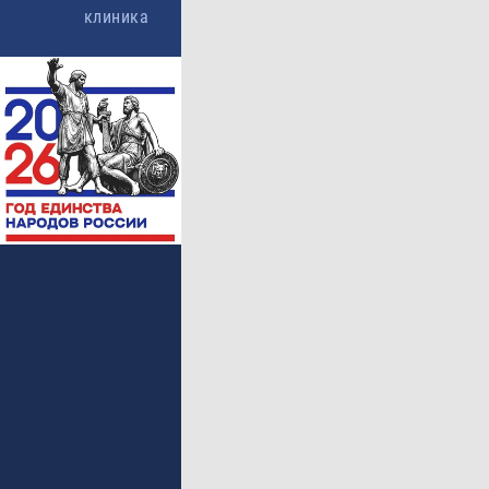
Ка
клиника
фор
ун
по
ко
экс
а т
сво