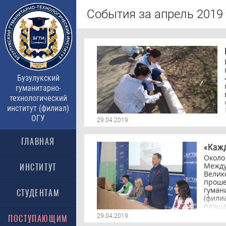
События за апрель 2019
Бузулукский
гуманитарно-
технологический
институт (филиал)
ОГУ
29.04.2019
ГЛАВНАЯ
«Кажд
Окол
Межд
ИНСТИТУТ
Вели
проше
гуман
СТУДЕНТАМ
(фил
площ
общ
29.04.2019
ПОСТУПАЮЩИМ
про