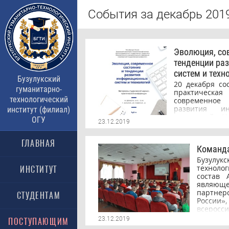
События за декабрь 201
Эволюция, со
тенденции ра
систем и техн
Бузулукский
20 декабря со
гуманитарно-
практическа
технологический
современно
развития и
институт (филиал)
технологий». 
ОГУ
23.12.2019
обучающиеся 
города Бузул
финансово-э
ГЛАВНАЯ
Команда
филиала Фин
Правитель
Бузул
политехническ
техноло
ИНСТИТУТ
гидромелиора
состав 
ОГАУ, Бузу
являющ
технологическо
партнер
СТУДЕНТАМ
конференци
Росси
инновационног
всеросси
управления те
Фонд 
23.12.2019
ПОСТУПАЮЩИМ
производства
иници