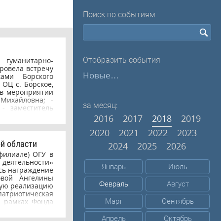
Поиск по событиям
Отобразить события
гуманитарно-
провела встречу
Новые…
ами Борского
ОЦ с. Борское,
 в мероприятии
Михайловна; -
за месяц:
- заместитель
ткина Тамара
2016
2017
2018
2019
тельной работе
а Михайловна.
2020
2021
2022
2023
и в институте,
й области
2024
2025
2026
имуществах и
филиале) ОГУ в
удентам, в том
еятельности»
Январь
Июль
сь награждение
овой Ангелины
Февраль
Август
ную реализацию
атриотическая
 рамках Фонда
Март
Сентябрь
атриотическое
ни и развития
Апрель
Октябрь