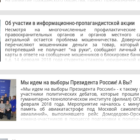
на развитие гражданского общества. Проект предназначен д
молчания.
продвижения инициатив, направленных на профилакти
обусловленных заболеваний (наркомания, ВИЧ-инфекция
табакокурение) и пропаганду здорового образа жизни молод
Цель данного семинара - формирование команды актива д
Об участии в информационно-пропагандистской акции
обучения добровольцев профилактических программ в р
Несмотря на многочисленные профилактические 
«ПРОдигай ЖИЗНЬ!» Добровольцы волонтерского о
правоохранительных органов и органов местного са
Бузулукского гуманитарно-технологического института 
актуальной остается проблема мошенничества. Доверч
Токмачева Анастасия, Золотарева Ирина, Дахно Иван и Чл
перечисляют мошенникам деньги за товар, который 
совместно с руководителем отряда Укладниковой Ириной
потерпевший не получает "на руки", сообщают личный к
организатором Корниенковой Ангелиной Вячеславовной при
карты в ответе на сообщение мошенников о блокировке банк
работе семинара и получили сертификаты.
т.д. 14 февраля 2018 года студенты-стажеры юридической 
бесплатной юридической помощи» Бузулукского 
технологического института (филиала) ОГУ по просьбе Меж
отдела МВД России «Бузулукский» и поддержке администр
приняли участие в информационно-пропагандистской акц
Мы идем на выборы Президента России! А Вы?
мошенники! Не дайте себя обмануть». Хотелось бы еще ра
«Мы идем на выборы Президента России!» - к такому
доверчивых граждан: «Не сообщайте данные банк
участники политических дебатов, которые прошли
неизвестным лицам!», «Не переводите деньги на неизвес
гуманитарно-технологическом институте (филиал) ОГ
счета и телефонные номера!».
февраля 2018 года. Мероприятие началось с мин
память об авиакатастрофе под Москвой самолета
авиалиний», выполнявшего рейс Домодедово-Орс
команд-участников в процессе подготовки к полити
приводили аргументы по двум противоположным т
«идти на выборы» или «не идти на выборы» Президен
состоятся 18 марта 2018 года. Представленные кома
оценивали экспертная комиссия в составе Ду