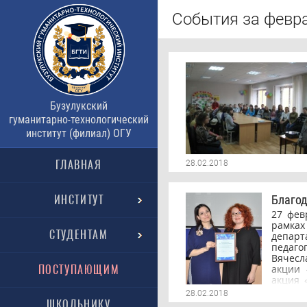
События за февра
Бузулукский
гуманитарно-технологический
институт (филиал) ОГУ
ГЛАВНАЯ
28.02.2018
ИНСТИТУТ
Благод
27 фев
рамка
СТУДЕНТАМ
департ
педаго
Вячесл
ПОСТУПАЮЩИМ
акции 
акция 
прези
28.02.2018
воспи
ШКОЛЬНИКУ