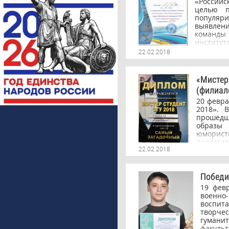
«Российс
целью п
популяри
выявлен
команды
институт
Иван, Ха
22.02.2018
гонкам 
результа
гуманит
«Мистер
спортивн
(филиал
20 февра
2018». 
прошедш
образы 
юморист
предста
Дмитрий
22.02.2018
стареющи
отражени
компьют
Победи
каждого
19 фев
конкурс
военно-
компози
воспит
которой
творче
уверен
гумани
способн
факуль