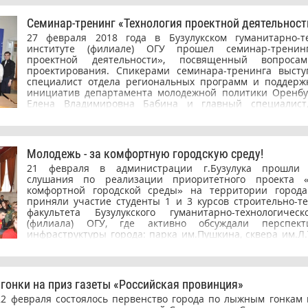
ерского движения. Поздравляем Ангелину Вячеславовну со 
ой и желаем дальнейших успехов в волонтерской деятельности!
Семинар-тренинг «Технология проектной деятельност
27 февраля 2018 года в Бузулукском гуманитарно-те
институте (филиале) ОГУ прошел семинар-тренин
проектной деятельности», посвященный вопросам
проектирования. Спикерами семинара-тренинга высту
специалист отдела региональных программ и поддерж
инициатив департамента молодежной политики Оренбу
Елена Владимировна Бабина и главный специалист,
методической лаборатории ОООО «Федерации детских 
эксперт по проектированию Андрей Анатольевич Пуго
был ориентирован на руководителей и педагогов об
организаций, тех, кто стремится сформировать
Молодежь - за комфортную городскую среду!
образовательную среду для мотивированных обучающихс
21 февраля в администрации г.Бузулука прошли 
условия для организации исследовательской и проектно
слушания по реализации приоритетного проекта 
школьников и студентов по актуальным направлениям на
комфортной городской среды» на территории города
В работе семинара приняли участие: студенты и преп
приняли участие студенты 1 и 3 курсов строительно-те
(филиала) ОГУ, ГАПОУ «Бузулукский лесхоз-техн
факультета Бузулукского гуманитарно-технологическ
«Бузулукский строительный колледж», Бузулукск
(филиала) ОГУ, где активно обсуждали перспект
промышленности и транспорта ОГУ, сотрудники отдел
инфраструктуры города: парка им.Пушкина, сквера им.Л.
администрации Бузулукского района и управлени
Никольского и аллеи Дружбы. Руководителями п
администрации г. Бузулука, а также представители о
предложены варианты благоустройства территори
организаций - партнеров института (Верхне-Вязовск
вопросы на обсуждении, касающиеся реализации, о
Елшанка, СОШ №13, СОШ №8, гимназия №1 г. Бузулука
содержания проектов по данным территориям, а так же
классическая гимназия Тоцкого района). Спикеры сем
гонки на приз газеты «Российская провинция»
финансирования. По итогам мероприятия, админис
представили теоретические основы и практический оп
22 февраля состоялось первенство города по лыжным гонкам 
предложила населению в Единый день выборов 18 ма
технологии организации проектных и исследователь