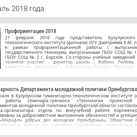
ль 2018 года
Профориентация-2018
27 февраля 2018 года представитель Бузулукского 
технологического института (филиала) ОГУ Дмитриева Е.М. 
в рамках профориентационной работы с выпускник
государственного техникума, выпускниками ГБОУ СОШ № 1 
ГБОУ СОШ № 2 с. Борское. Со стороны учебных заведений
приняли участие: - директор школы - Жабина Любовь 
заместитель директора - Дубовицких Татьяна Юрьевна; 
директора по воспитательной работе школы - Чува
Анатольевна; - заместитель директора по учебно-воспита
Борского государственного техникума - Ковалева Елен
Будущим абитуриентам рассказали о направлениях подготовк
арность Департамента молодежной политики Оренбургско
особенностях приемной кампании этого года, пре
раля в Бузулукском гуманитарно-технологическом институте (
возможностях, которые предоставляет институт своим ст
х работы семинара-тренинга «Технология проектной д
числе, возможности обучения с учетом скидок.
аментом молодежной политики Оренбургской области состояло
га-организатора отдела по внеучебной работе Корниенк
авовны за добросовестное выполнение обязанностей и успеш
«Марафон добрых дел молодежи Оренбуржья». Областная п
«Марафон добрых дел молодежи Оренбуржья», проводимая в
дентских грантов на территории РФ, направлена на п
тание молодежи, популяризацию здорового образа жиз