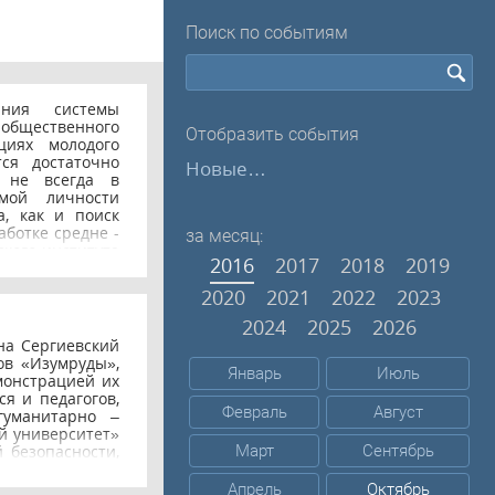
Поиск по событиям
ния системы
общественного
Отобразить события
циях молодого
ся достаточно
Новые…
, не всегда в
мой личности
а, как и поиск
аботке средне -
за месяц:
ского института
2016
2017
2018
2019
риентационной
видетельствуют
2020
2021
2022
2023
аны родители,
азования — все
2024
2025
2026
20 - 21 октября
на Сергиевский
 в Восточном
ов «Изумруды»,
И (филиала) ОГУ
Январь
Июль
монстрацией их
еджей, Орского
я и педагогов,
троительного
Февраль
Август
гуманитарно –
а проведена
й университет»
 направлениями
 безопасности,
Март
Сентябрь
уда и будущим
вна, студенты
В ходе встречи
 (группа 13 Био
Апрель
Октябрь