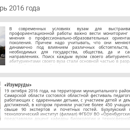
рь 2016 года
В современных условиях вузам для выстраива
профориентационной работы важно вести мониторинг 
мнения о профессионально-образовательных ориента
поколения. Причем надо учитывать, что они меняют
динамично под влиянием различных обстоятельств
необходимых для государства, общества, да и са
направлениях. Поиск каждым вузом своего абитуриент
абитуриентами своего вуза стали основной частью в разр
срочной стратегии Бузулукского гуманитарно-технологиче
(филиала) ОГУ. О высокой востребованности профо
деятельности вузов на рынке образовательных услуг с
масштабы высшего образования. В ней заинтересов
«Изумруды»
старшеклассники, педагоги, организаторы школьного обр
те, кто озабочен проблемами профессионального выбора. 
19 октября 2016 года, на территории муниципального райо
2016 года (в рамках профориентационной работы)
Самарской области состоялся областной фестиваль педагог
Оренбуржье состоялась встреча деканов факультетов БГТ
работающих с одаренными детьми, с участием детей и де
с выпускниками Орского и Гайского медицинских колл
достижений, в котором приняли участие более 450 учащихс
машиностроительного колледжа и Новотроицкого с
свыше 90 экспертов и почетных гостей. Бузулукский 
техникума. Представителями института был
технологический институт (филиал) ФГБОУ ВО «Оренбургски
профинформация - знакомство с учебным заведением, с
представляли доцент кафедры биоэкологии и техносферной
подготовки и с конкретной ситуацией на рынке тр
кандидат биологических наук Садыкова Наталья Николае
трудоустройством по имеющимся профилям подготовки. 
строительно – технологического факультета Кинасов Руслан