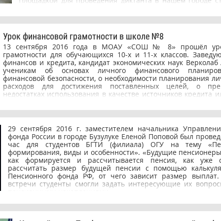
Площадкой для проведения диктанта в нашем городе ст
финансово-экономический колледж, а наш институт
студенты факультета «Экономика и право» Дулина Анна
Артем, строительно-технологического факультета – По
Итоги акции будут торжественно подведены 4 ноября – в
Урок финансовой грамотности в школе №8
единства. Ждем результатов!
13 сентября 2016 года в МОАУ «СОШ № 8» прошёл уро
грамотности для обучающихся 10-х и 11-х классов. Завед
финансов и кредита, кандидат экономических наук Верколаб 
ученикам об основах личного финансового планиров
финансовой безопасности, о необходимости планирования ли
расходов для достижения поставленных целей, о пре
недостатках использования в качестве источников кредита и
накоплений. Проведение уроков финансовой грамотности в о
учреждениях является ответом на вызов времени. Их актуаль
учетом того, что в большинстве своем, старшее покол
возможности получения практических знаний в облас
29 сентября 2016 г. заместителем начальника Управлен
передачи опыта своим детям и внукам. Современное 
фонда России в городе Бузулуке Еленой Поповой был провед
российской молодежи в условиях рыночной экономики ост
час для студентов БГТИ (филиала) ОГУ на тему «Пе
освоении элементарных навыков планирования, с
формирования, виды и особенности». «Будущие пенсионеры»
приумножения, иными словами, в управлении своими личн
как формируется и рассчитывается пенсия, как уже 
Преподаватели кафедры финансов и кредита считают ва
рассчитать размер будущей пенсии с помощью калькуля
основ финансовой культуры обучающимся в общеобр
Пенсионного фонда РФ, от чего зависит размер выплат.
учреждениях, познакомить с основными правилами личног
встречи студенты смогли задать интересующие их вопрос
планирования и финансовой безопасности, чтобы завтра 
пенсионными накоплениями.
вступить во взрослую жизнь, а для кого-то - определиться с 
профессии. Поведённый урок финансовой грамотности явл
плановых мероприятий в рамках факультатива «Школ
грамотности», основное назначение которого - системн