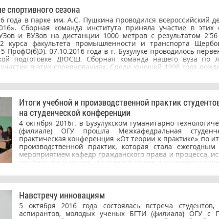
соревнования по мини-футболу и волейболу в рамках про
е спортивного сезона
спорта.
16 года в парке им. А.С. Пушкина проводился всероссийский д
016». Сборная команда института приняла участие в этих 
УЗов и ВУЗов на дистанции 1000 метров с результатом 2’56 
 2 курса факультета промышленности и транспорта Щербо
15 ПрофО(б)Э). 07.10.2016 года в г. Бузулуке проводилось перв
кой подготовке ДЮСШ. Сборная команда нашего вуза по 
участие в этих соревнованиях. Среди юношей 1998 года рожде
анял студент 2 курса факультета промышленности и транспо
(группа15 ПрофО(б)Э); II место – студент 3 курса строительно-т
та Тихоненко Кирилл (группа 14 Стр(ба)ПГС); III место – с
ета промышленности и транспорта Харитонов Максим (группа 
Итоги учебной и производственной практик студенто
ляем наших ведущих спортсменов с очередной победой и жел
на студенческой конференции
ых побед!
4 октября 2016г. в Бузулукском гуманитарно-технологич
(филиале) ОГУ прошла Межкафедральная студенче
практическая конференция «От теории к практике» по ит
производственной практик, которая стала ежегодным
мероприятием кафедр гражданского права и процесса, ис
государства и права, уголовного права и уголовного про
конференции приняли участие и выпускники институт
Капишников М.А., адвокат Адвокатской палаты Оренбур
Кобелев А.В., кадастровый инженер, Щеповских В.
договорного отдела ПАО «Оренбургнефть», и студен
Навстречу инновациям
«Экономика и права», обучающиеся по направлен
5 октября 2016 года состоялась встреча студентов,
Юриспруденция, а так же студенты и преподаватели ГАПО
аспирантов, молодых ученых БГТИ (филиала) ОГУ с П
строительный колледж». В ходе конференции обсужда