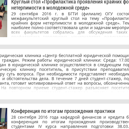
Круглый стол «Профилактика проявления крайних ф
успешного гражданина своей страны и грамотного
нетерпимости в молодежной среде»
национальную экономику.
29 сентября 2016 г. в БГТИ (филиале) ОГУ состо
межфакультетский круглый стол на тему «Профилакти
крайних форм нетерпимости в молодежной среде». Те
наиболее полно соответствовала цели и задачам меропри
всех факультетов собрались для обсуждения таких
профилактика терроризма, национализма, радикализм
среди молодежного населения нашего города и облас
почетного гостя присутствовал сотрудник отдел
федеральной службы безопасности по Оренбургской облас
Дуваров Александр Иванович. В ходе заседания круглого
 юридическая клиника «Центр бесплатной юридической помощи
направления подготовки Юриспруденция выступили с 
 граждан. Режим работы юридической клиники: Среда: 17.00-
формах проявления крайней нетерпимости, о видах
ждан в юридической клинике осуществляется в следующем по
экстремизма, об опасности отдельных радикальных движ
ческую клинику посетитель, в присутствии преподавателя
ответственности за терроризм и экстремизм. Каж
еру суть вопроса. При необходимости представляет необходи
подвергалось оживленной дискуссии между с
 обстоятельства дела. В течение 7 дней студент-стажер, по
присутствующими преподавателями. Много интересног
анта, готовит мотивированный ответ на вопросы, обозначенн
для студентов рассказал и Дуваров А.И. Итогом заседан
 На повторном приеме студент-стажер разъясняет посетит
о том, что в современной России нет четкой идеолог
ы, а так же предоставляет посетителю ответы в пись
молодежью. А это, безусловно, сказывается на воспита
 оказывает правовую помощь по вопросам применения 
подрастающего поколения. Подвел итоги заседания Дува
 трудового, наследственного, административного права и д
боимся слова «идеология», а ведь идеология России очен
многонациональное государство и содружество наций. 
Конференция по итогам прохождения практики
национальная идея. Чрезвычайно важным является разв
28 сентября 2016 года кафедрой финансов и кредита 
межнационального согласия, дружбы и сотрудничества н
конференция по итогам прохождения производстве
поиска национальной идеи, консолидирующей российс
студентами IV курса направления подготовки 38.03.
объединяющей все народы многонационального