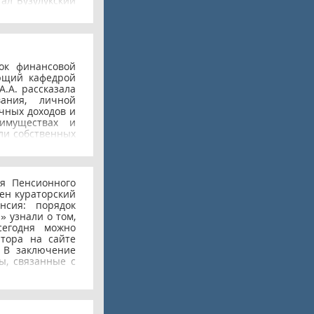
ал Бузулукский
 представляли
 и Коноваленко
бежимова Юлия.
 день народного
к финансовой
ующий кафедрой
А.А. рассказала
ания, личной
чных доходов и
имуществах и
ли собственных
бразовательных
ность назрела с
ение не имело
ти финансов и
ия Пенсионного
же поколение
ен кураторский
ро нуждается в
нсия: порядок
бережения и
 узнали о том,
ыми финансами.
сегодня можно
жным привитие
тора на сайте
азовательных
 В заключение
о финансового
ы, связанные с
им было легче
выбором будущей
яется одним из
а финансовой
ое воспитание